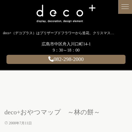
deco+（デコプラス）はプリザーブドフラワーから造花、クリスマス装飾、イルミネーションに至るまで扱う広島のディスプレイ専門ショップです。
広島市中区舟入川口町14-1
9：30～18：00
082-298-2000
deco+おやつマップ ～林の餅～
2008年7月11日