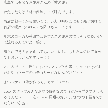
広島では有名なお餅屋さんの「林の餅」
わたしたちは「林の餅屋」って呼んでます。
お店は朝早くから開いてて、夕方３時頃にはもう売り切れで
お店の暖簾（のれん）も降りちゃってます・・・。
年末のローカル番組では必ずここの餅屋の忙しそうな姿がTV
で流れるんですよ（笑）。
滑らかでそのまま食べてもおいしいし、もちろん焼いて食べ
てもおいしいんですよ～！！
ところで・・・勝手におやつマップとか書いちゃったけどま
だおやつマップのカテゴリーがないんだけど・・・
まいっか♪♪（誰か作って、カテゴリー♪）
deco+スタッフみんなおやつ好きなので（だからプクプクしち
ゃうんだ～・・・泣）deco+周辺のおいしいおやつも紹介でき
たらいいなぁ～♪