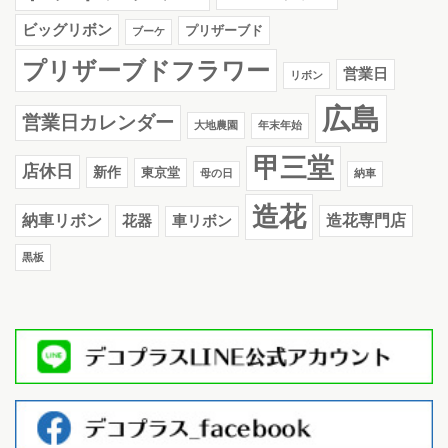
ビッグリボン
プリザーブド
ブーケ
プリザーブドフラワー
営業日
リボン
広島
営業日カレンダー
大地農園
年末年始
甲三堂
店休日
新作
東京堂
母の日
納車
造花
納車リボン
花器
造花専門店
車リボン
黒板