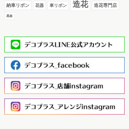
造花
納車リボン
花器
造花専門店
車リボン
黒板