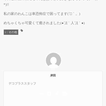
*)!!
私の家のわんこは車恐怖症で困ってます(´□｀。)
めちゃくちゃ可愛くて癒されました(●´Д｀人´Д｀●)
i：その他
岸田
デコプラススタッフ