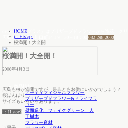
HOME
deco+（デコプラス）はプリザーブドフラワーから造花、
j：History
広島市中区舟入川口町14-1
9：30～18：00
082-298-2000
桜満開！大全開！
桜満開！大全開！
2008年4月3日
商品情報
広島も桜が満開ですが、是非ともお供にいかがでしょう？
アーティフィシャルフラワー
桜ぼんぼり
プリザーブドフラワー&ドライフラ
サイズもいろいろあります。
ワー
壁面緑化、フェイクグリーン、人
j：History
工樹木
フラワー資材
万里子