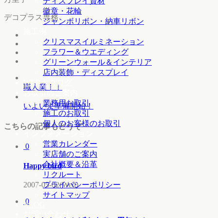
ディスプレイ資材
徽章・花輪
デコプラス専務
ジャンボリボン・納車リボン
施工例
クリスマスイルミネーション
フラワー＆ウエディング
グリーンウォール＆インテリア
店内装飾・ディスプレイ
WEBカタログ
職人業！！
お取引のご案内
業務用お取引
いよいよ準備開始！
施工のお取引
個人のお客様のお取引
こちらの記事もどうぞ
インフォメーション
営業カレンダー
0
実店舗のご案内
会社概要＆沿革
Happy bird
リクルート
2007-05-02(Wed)
プライバシーポリシー
サイトマップ
0
BLOG
お問い合わせ