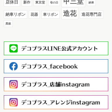
甲三堂
店休日
新作
東京堂
母の日
納車
造花
納車リボン
花器
造花専門店
車リボン
黒板