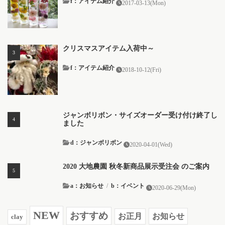
f：アイテム紹介
2017-03-13(Mon)
クリスマスアイテム入荷中～
f：アイテム紹介
2018-10-12(Fri)
ジャンボリボン・サイズオーダー受け付け終了し
ました
d：ジャンボリボン
2020-04-01(Wed)
2020 大地農園 秋冬新商品展示受注会 のご案内
a：お知らせ
/
b：イベント
2020-06-29(Mon)
NEW
おすすめ
お知らせ
お正月
clay