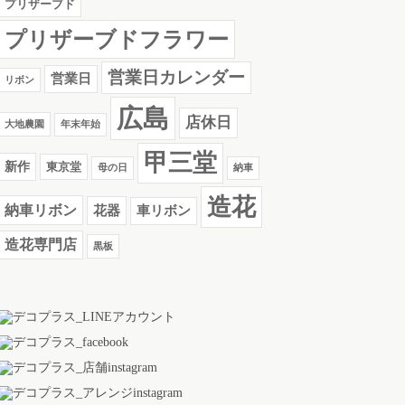
プリザーブド
プリザーブドフラワー
営業日カレンダー
営業日
リボン
広島
店休日
大地農園
年末年始
甲三堂
新作
東京堂
母の日
納車
造花
納車リボン
花器
車リボン
造花専門店
黒板