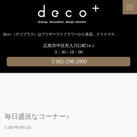
deco+（デコプラス）はプリザーブドフラワーから造花、クリスマス装飾、イルミネーションに至るまで扱う広島のディスプレイ専門ショップです。
広島市中区舟入川口町14-1
9：30～18：00
082-298-2000
毎日盛況なコーナー♪
2007年9月12日