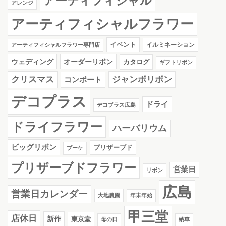
アーティフィシャル
アレンジ
アーティフィシャルフラワー
イベント
イルミネーション
アーティフィシャルフラワー専門店
ウェディング
オーダーリボン
カタログ
ギフトリボン
クリスマス
ジャンボリボン
コンポート
デコプラス
ドライ
デコプラス広島
ドライフラワー
ハーバリウム
ビッグリボン
プリザーブド
ブーケ
プリザーブドフラワー
営業日
リボン
広島
営業日カレンダー
大地農園
年末年始
甲三堂
店休日
新作
東京堂
母の日
納車