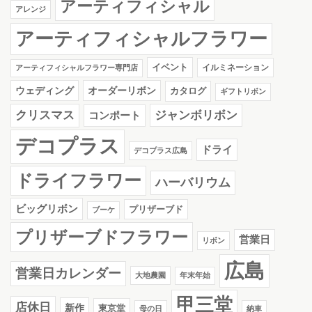
アーティフィシャル
アレンジ
アーティフィシャルフラワー
イベント
イルミネーション
アーティフィシャルフラワー専門店
ウェディング
オーダーリボン
カタログ
ギフトリボン
クリスマス
ジャンボリボン
コンポート
デコプラス
ドライ
デコプラス広島
ドライフラワー
ハーバリウム
ビッグリボン
プリザーブド
ブーケ
プリザーブドフラワー
営業日
リボン
広島
営業日カレンダー
大地農園
年末年始
甲三堂
店休日
新作
東京堂
母の日
納車