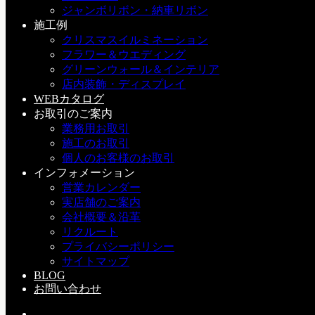
ジャンボリボン・納車リボン
今風に言えば『元祖アーティフィシャルフラワー』ですね。
施工例
クリスマスイルミネーション
なかなかレトロな貫禄漂ってます。
フラワー＆ウエディング
グリーンウォール＆インテリア
実はこれ、秋祭用子供みこしの飾り付けらしいです。
店内装飾・ディスプレイ
WEBカタログ
とても派手な手作り神輿になるんでしょうね(^ー^)
お取引のご案内
j：History
業務用お取引
施工のお取引
個人のお客様のお取引
万里子
インフォメーション
営業カレンダー
デコプラス専務
実店舗のご案内
会社概要＆沿革
リクルート
プライバシーポリシー
サイトマップ
BLOG
お問い合わせ
Happy bird