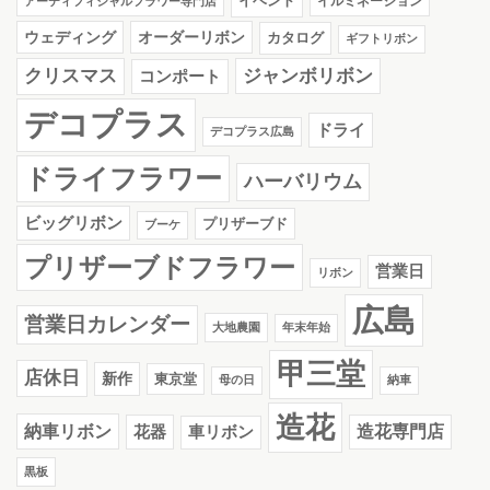
イベント
イルミネーション
アーティフィシャルフラワー専門店
ウェディング
オーダーリボン
カタログ
ギフトリボン
クリスマス
ジャンボリボン
コンポート
デコプラス
ドライ
デコプラス広島
ドライフラワー
ハーバリウム
ビッグリボン
プリザーブド
ブーケ
プリザーブドフラワー
営業日
リボン
広島
営業日カレンダー
大地農園
年末年始
甲三堂
店休日
新作
東京堂
母の日
納車
造花
納車リボン
花器
造花専門店
車リボン
黒板