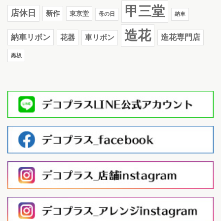
甲三堂
店休日
新作
東京堂
母の日
納車
造花
納車リボン
花器
造花専門店
車リボン
黒板