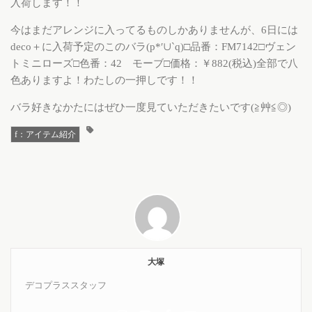
入荷します！！
今はまだアレンジに入ってるものしかありませんが、6日には
deco＋に入荷予定のこのバラ(p*′∪`q)□品番：FM7142□ヴェン
トミニローズ□色番：42 モーブ□価格：￥882(税込)全部で八
色ありますよ！わたしの一押しです！！
バラ好きなかたにはぜひ一度見ていただきたいです(≧艸≦◎)
f：アイテム紹介
大塚
デコプラススタッフ