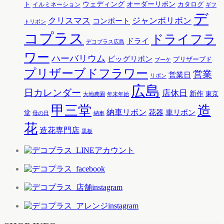
ウェディング
オーダーリボン
ト
カタログ
イルミネーション
ギフ
デ
クリスマス
ジャンボリボン
コンポート
トリボン
コプラス
ドライフラ
ドライ
デコプラス広島
ワー
ハーバリウム
ビッグリボン
プリザーブド
ブーケ
プリザーブドフラワー
営業
営業日
リボン
広島
日カレンダー
店休日
新作
東京
大地農園
年末年始
甲三堂
造
納車リボン
花器
車リボン
堂
母の日
納車
花
造花専門店
黒板