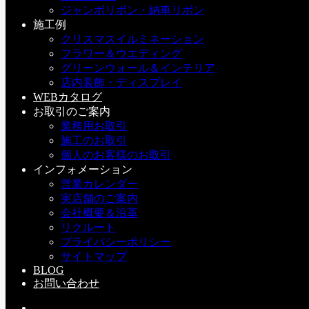
ジャンボリボン・納車リボン
皆さまのご来店をスタッフ一同お待ちしてますp(^-^)q
施工例
クリスマスイルミネーション
h：納品・施工
フラワー＆ウエディング
グリーンウォール＆インテリア
店内装飾・ディスプレイ
岸田
WEBカタログ
デコプラススタッフ
お取引のご案内
業務用お取引
施工のお取引
個人のお客様のお取引
インフォメーション
営業カレンダー
実店舗のご案内
現場作業中です。
会社概要＆沿革
リクルート
雨の日の施工。
プライバシーポリシー
サイトマップ
こちらの記事もどうぞ
BLOG
お問い合わせ
0