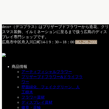
HOME
deco+（デコプラス）はプリザーブドフラワーから造花、クリ
h：納品・施工
スマス装飾、イルミネーションに至るまで扱う広島のディス
完成です☆
プレイ専門ショップです。
広島市中区舟入川口町14-1
9：30～18：00
082-298-2000
完成です☆
2007年5月27日
商品情報
アーティフィシャルフラワー
立派な木になりました♪
プリザーブドフラワー&ドライフラ
ワー
現場は無風でみんな汗だくでした(-_-)枝を200本ぐらい使っ
壁面緑化、フェイクグリーン、人
てるんじゃないですかねぇ。。
工樹木
フラワー資材
セー
あ。そういえば!!しつこいですけど明日からですよ!!
ディスプレイ資材
ル！！
徽章・花輪