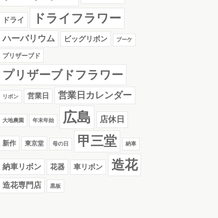
ドライフラワー
ドライ
ハーバリウム
ビッグリボン
ブーケ
プリザーブド
プリザーブドフラワー
営業日カレンダー
営業日
リボン
広島
店休日
大地農園
年末年始
甲三堂
新作
東京堂
母の日
納車
造花
納車リボン
花器
車リボン
造花専門店
黒板