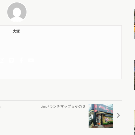
大塚
た
deco+ランチマップ☆その３