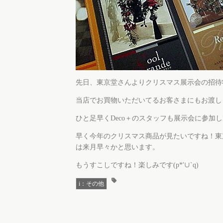
先日、東京堂さんよりクリスマス展示会の招待
当店でお買物いただいてるお客さまにもお渡し
ひと足早くDeco＋のスタッフも展示会に参加して
早く今年のクリスマス商品が見たいですね！東
は来月早々かと思います。
もうすこしですね！楽しみです(p*′∪`q)
i：その他