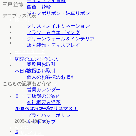
ディスプレイ資材
三戸 益徳
徽章・花輪
ジャンボリボン・納車リボン
デコプラス代表。
施工例
クリスマスイルミネーション
フラワー＆ウエディング
グリーンウォール＆インテリア
店内装飾・ディスプレイ
WEBカタログ
お取引のご案内
病院のエントランス
業務用お取引
施工のお取引
本日点灯式
個人のお客様のお取引
インフォメーション
こちらの記事もどうぞ
営業カレンダー
実店舗のご案内
0
会社概要＆沿革
2008ベストオブクリスマス！
リクルート
プライバシーポリシー
2008-12-18(Thu)
サイトマップ
BLOG
0
お問い合わせ