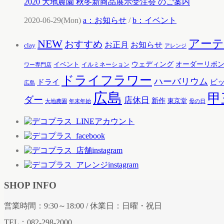
2020 大地農園 秋冬新商品展示受注会 のご案内
2020-06-29(Mon)
a：お知らせ
/
b：イベント
アー
NEW
おすすめ
お知らせ
お正月
clay
アレンジ
ウェディング
オーダーリボ
イベント
イルミネーション
ワー専門店
ドライフラワー
ハーバリウム
ドライ
ビ
広島
広島
甲
ダー
店休日
新作
東京堂
大地農園
年末年始
母の日
SHOP INFO
営業時間：9:30～18:00 / 休業日：日曜・祝日
TEL：082-298-2000