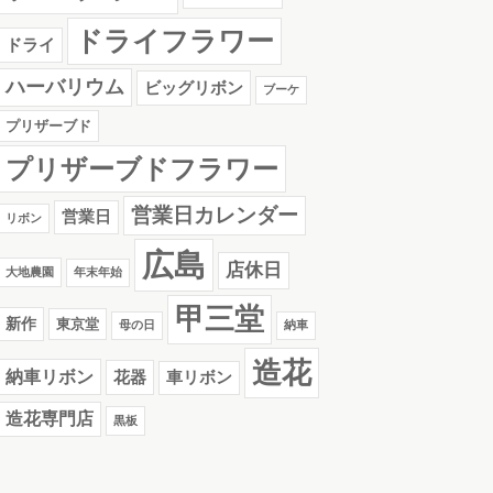
ドライフラワー
ドライ
ハーバリウム
ビッグリボン
ブーケ
プリザーブド
プリザーブドフラワー
営業日カレンダー
営業日
リボン
広島
店休日
大地農園
年末年始
甲三堂
新作
東京堂
母の日
納車
造花
納車リボン
花器
車リボン
造花専門店
黒板