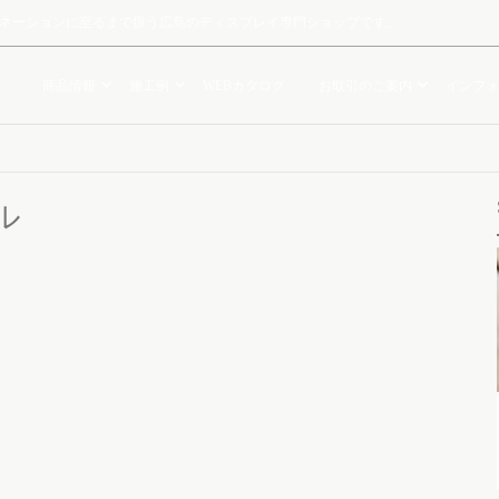
ルミネーションに至るまで扱う広島のディスプレイ専門ショップです。
商品情報
施工例
WEBカタログ
お取引のご案内
インフォ
ル