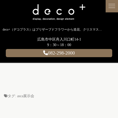
deco+（デコプラス）はプリザーブドフラワーから造花、クリスマス装飾、イルミネーションに至るまで扱う広島のディスプレイ専門ショップです。
広島市中区舟入川口町14-1
9：30～18：00
082-298-2000
タグ:
asca展示会