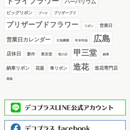
ドライフラワー
ハーバリウム
ビッグリボン
プリザーブド
ブーケ
プリザーブドフラワー
営業日
リボン
広島
営業日カレンダー
大地農園
年末年始
甲三堂
店休日
新作
東京堂
母の日
納車
造花
納車リボン
花器
造花専門店
車リボン
黒板