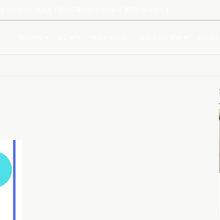
ルミネーションに至るまで扱う広島のディスプレイ専門ショップです。
商品情報
施工例
WEBカタログ
お取引のご案内
インフォ