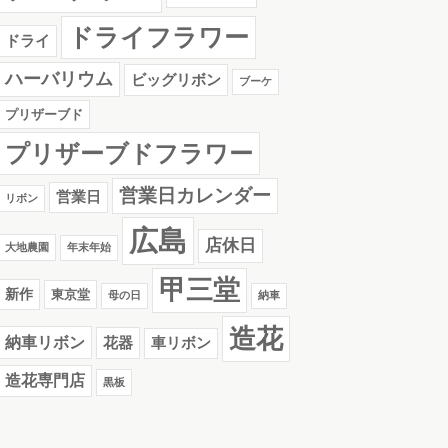
ドライフラワー
ドライ
ハーバリウム
ビッグリボン
ブーケ
プリザーブド
プリザーブドフラワー
営業日カレンダー
営業日
リボン
広島
店休日
大地農園
年末年始
甲三堂
新作
東京堂
母の日
納車
造花
納車リボン
花器
車リボン
造花専門店
黒板