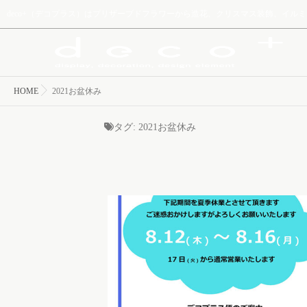
deco+（デコプラス）はプリザーブドフラワーから造花、クリスマス装飾、イ
HOME
2021お盆休み
タグ:
2021お盆休み