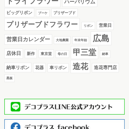
ドライフラワー
ハーバリウム
ビッグリボン
プリザーブド
ブーケ
プリザーブドフラワー
営業日
リボン
広島
営業日カレンダー
大地農園
年末年始
甲三堂
店休日
新作
東京堂
母の日
納車
造花
納車リボン
花器
造花専門店
車リボン
黒板