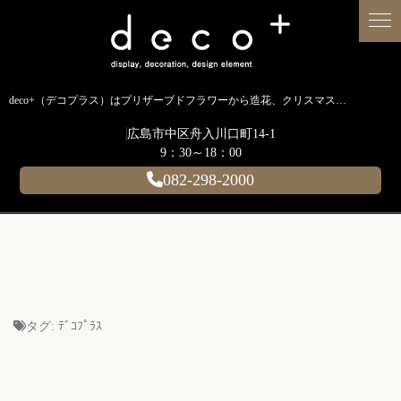
deco+（デコプラス）はプリザーブドフラワーから造花、クリスマス装飾、イルミネーションに至るまで扱う広島のディスプレイ専門ショップです。
広島市中区舟入川口町14-1
9：30～18：00
082-298-2000
タグ:
ﾃﾞｺﾌﾟﾗｽ