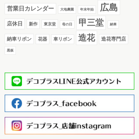
広島
営業日カレンダー
大地農園
年末年始
甲三堂
店休日
新作
東京堂
母の日
納車
造花
納車リボン
花器
造花専門店
車リボン
黒板