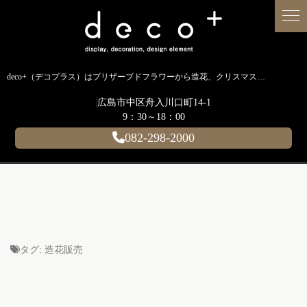
deco+（デコプラス）はプリザーブドフラワーから造花、クリスマス装飾、イルミネーションに至るまで扱う広島のディスプレイ専門ショップです。
広島市中区舟入川口町14-1
9：30～18：00
082-298-2000
タグ:
造花販売