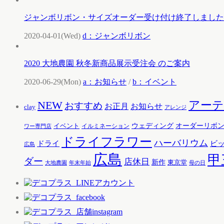
ジャンボリボン・サイズオーダー受け付け終了しました
2020-04-01(Wed)
d：ジャンボリボン
2020 大地農園 秋冬新商品展示受注会 のご案内
2020-06-29(Mon)
a：お知らせ
/
b：イベント
アー
NEW
おすすめ
お知らせ
お正月
clay
アレンジ
ウェディング
オーダーリボ
イベント
イルミネーション
ワー専門店
ドライフラワー
ハーバリウム
ドライ
ビ
広島
広島
甲
ダー
店休日
新作
東京堂
大地農園
年末年始
母の日