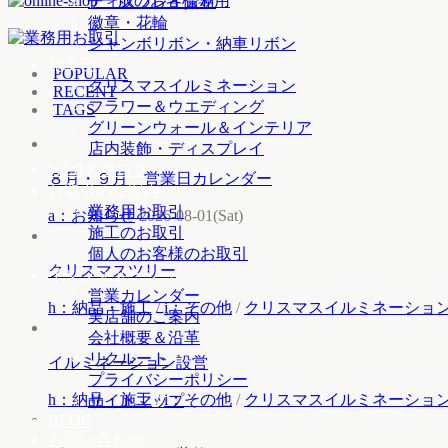
ディスプレイ資材
徽章・花輪
ジャンボリボン・納車リボン
施工例
POPULAR
クリスマスイルミネーション
RECENT
フラワー＆ウエディング
TAGS
グリーンウォール＆インテリア
店内装飾・ディスプレイ
WEBカタログ
８月・９月 営業日カレンダー
お取引のご案内
業務用お取引
a：お知らせ
2026-08-01(Sat)
施工のお取引
個人のお客様のお取引
クリスマスツリー
インフォメーション
営業カレンダー
h：納品・施工
/
i：その他
/
クリスマスイルミネーショ
実店舗のご案内
会社概要＆沿革
リクルート
イルミネーション設営
プライバシーポリシー
h：納品・施工
/
i：その他
/
クリスマスイルミネーショ
サイトマップ
BLOG
お問い合わせ