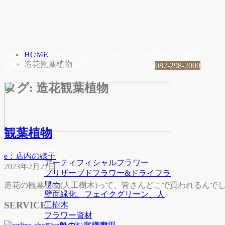
HOME
deco+（デコプラス）はプリザーブドフラワーから造花、
造花観葉植物
広島市中区舟入川口町14-1
9：30～18：00
082-298-2000
タグ:
造花観葉植物
観葉植物
商品情報
e：店内の様子
アーティフィシャルフラワー
2023年2月27日
プリザーブドフラワー&ドライフラ
ワー
造花の観葉植物(人工樹木)って、皆さんどこで買われるんでしょう
壁面緑化、フェイクグリーン、人
SERVICE
工樹木
フラワー資材