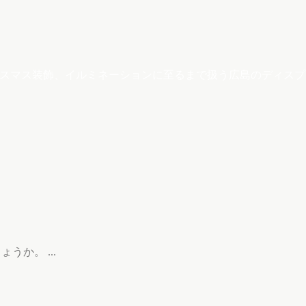
クリスマス装飾、イルミネーションに至るまで扱う広島のディス
か。 ...