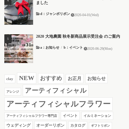
ました
d：ジャンボリボン
2020-04-01(Wed)
2020 大地農園 秋冬新商品展示受注会 のご案内
a：お知らせ
/
b：イベント
2020-06-29(Mon)
NEW
おすすめ
お知らせ
お正月
clay
アーティフィシャル
アレンジ
アーティフィシャルフラワー
イベント
イルミネーション
アーティフィシャルフラワー専門店
ウェディング
オーダーリボン
カタログ
ギフトリボン