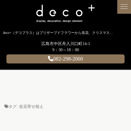
deco+（デコプラス）はプリザーブドフラワーから造花、クリスマス装飾、イルミネーションに至るまで扱う広島のディスプレイ専門ショップです。
広島市中区舟入川口町14-1
9：30～18：00
082-298-2000
タグ:
造花寄せ植え