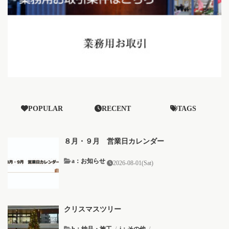
POPULAR
RECENT
TAGS
８月・９月 営業日カレンダー
a：お知らせ
2026-08-01(Sat)
クリスマスツリー
h：納品・施工
/
i：その他
/