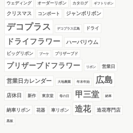
ウェディング
オーダーリボン
カタログ
ギフトリボン
クリスマス
ジャンボリボン
コンポート
デコプラス
ドライ
デコプラス広島
ドライフラワー
ハーバリウム
ビッグリボン
プリザーブド
ブーケ
プリザーブドフラワー
営業日
リボン
広島
営業日カレンダー
大地農園
年末年始
甲三堂
店休日
新作
東京堂
母の日
納車
造花
納車リボン
花器
造花専門店
車リボン
黒板