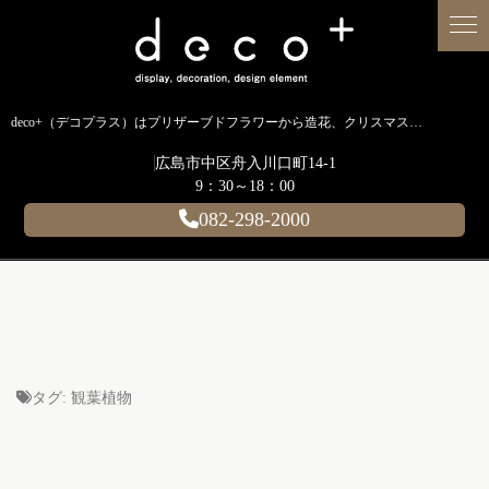
deco+（デコプラス）はプリザーブドフラワーから造花、クリスマス装飾、イルミネーションに至るまで扱う広島のディスプレイ専門ショップです。
広島市中区舟入川口町14-1
9：30～18：00
082-298-2000
タグ:
観葉植物