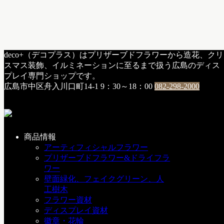
HOME
deco+（デコプラス）はプリザーブドフラワーから造花、クリ
花
スマス装飾、イルミネーションに至るまで扱う広島のディス
プレイ専門ショップです。
タグ:
花
広島市中区舟入川口町14-1
9：30～18：00
082-298-2000
デコプラスが飾る”ボタニカルガーデ
商品情報
アーティフィシャルフラワー
ン”
プリザーブドフラワー&ドライフラ
ワー
g：オーダーアレンジメント
/
h：納品・施工
/
グリーンウォ
壁面緑化、フェイクグリーン、人
ール＆インテリア
/
フラワー＆ウエディング
/
店内装飾・デ
工樹木
ィスプレイ
フラワー資材
2025年7月10日
ディスプレイ資材
徽章・花輪
今回、フォトウェディング、前撮り、結婚写真を行うフォト