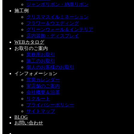
ジャンボリボン・納車リボン
スタジオさまか...
施工例
クリスマスイルミネーション
SERVICE
フラワー＆ウエディング
グリーンウォール＆インテリア
店内装飾・ディスプレイ
WEBカタログ
お取引のご案内
POPULAR
業務用お取引
RECENT
施工のお取引
TAGS
個人のお客様のお取引
インフォメーション
営業カレンダー
８月・９月 営業日カレンダー
実店舗のご案内
会社概要＆沿革
a：お知らせ
2026-08-01(Sat)
リクルート
プライバシーポリシー
クリスマスツリー
サイトマップ
BLOG
h：納品・施工
/
i：その他
/
クリスマスイルミネーショ
お問い合わせ
ン
/
店内装飾・ディスプレイ
2026-07-21(Tue)