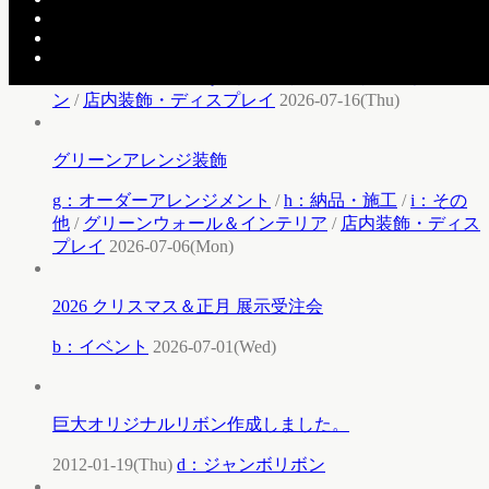
イルミネーション設営
h：納品・施工
/
i：その他
/
クリスマスイルミネーショ
ン
/
店内装飾・ディスプレイ
2026-07-16(Thu)
グリーンアレンジ装飾
g：オーダーアレンジメント
/
h：納品・施工
/
i：その
他
/
グリーンウォール＆インテリア
/
店内装飾・ディス
プレイ
2026-07-06(Mon)
2026 クリスマス＆正月 展示受注会
b：イベント
2026-07-01(Wed)
巨大オリジナルリボン作成しました。
2012-01-19(Thu)
d：ジャンボリボン