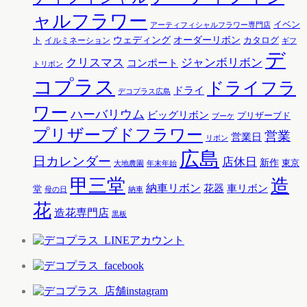
ャルフラワー
イベン
アーティフィシャルフラワー専門店
ウェディング
オーダーリボン
ト
カタログ
イルミネーション
ギフ
デ
クリスマス
ジャンボリボン
コンポート
トリボン
コプラス
ドライフラ
ドライ
デコプラス広島
ワー
ハーバリウム
ビッグリボン
プリザーブド
ブーケ
プリザーブドフラワー
営業
営業日
リボン
広島
日カレンダー
店休日
新作
東京
大地農園
年末年始
甲三堂
造
納車リボン
花器
車リボン
堂
母の日
納車
花
造花専門店
黒板