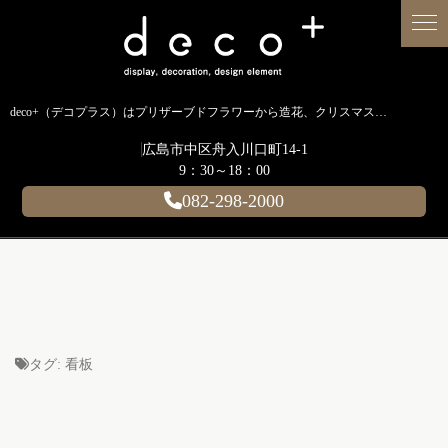
deco+（デコプラス）はプリザーブドフラワーから造花、クリスマス装飾、イルミネーションに至るまで扱う広島のディスプレイ専門ショップです。
広島市中区舟入川口町14-1
9：30～18：00
082-298-2000
タグ:
看板