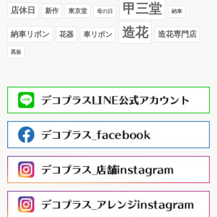
甲三堂
店休日
新作
東京堂
母の日
納車
造花
納車リボン
花器
造花専門店
車リボン
黒板