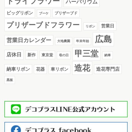
ドライフラワー
ハーバリウム
ビッグリボン
プリザーブド
ブーケ
プリザーブドフラワー
営業日
リボン
広島
営業日カレンダー
大地農園
年末年始
甲三堂
店休日
新作
東京堂
母の日
納車
造花
納車リボン
花器
造花専門店
車リボン
黒板