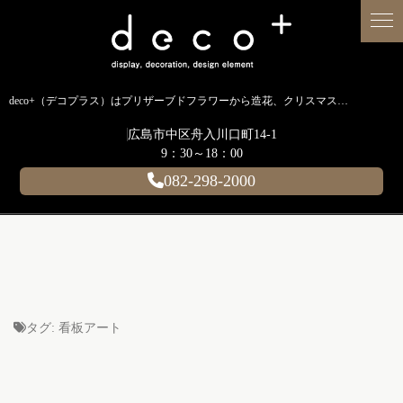
deco+（デコプラス）はプリザーブドフラワーから造花、クリスマス装飾、イルミネーションに至るまで扱う広島のディスプレイ専門ショップです。
広島市中区舟入川口町14-1
9：30～18：00
082-298-2000
タグ:
看板アート