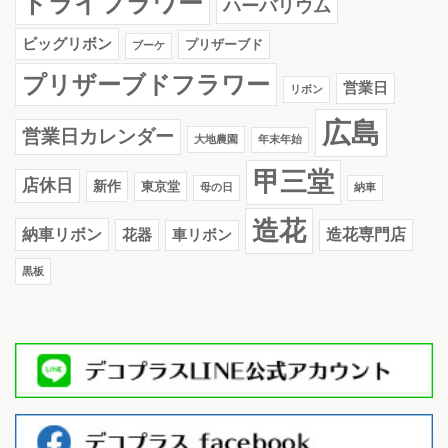
ドライフラワー
ハーバリウム
ビッグリボン
プリザーブド
ブーケ
プリザーブドフラワー
営業日
リボン
広島
営業日カレンダー
大地農園
年末年始
甲三堂
店休日
新作
東京堂
母の日
納車
造花
納車リボン
花器
造花専門店
車リボン
黒板