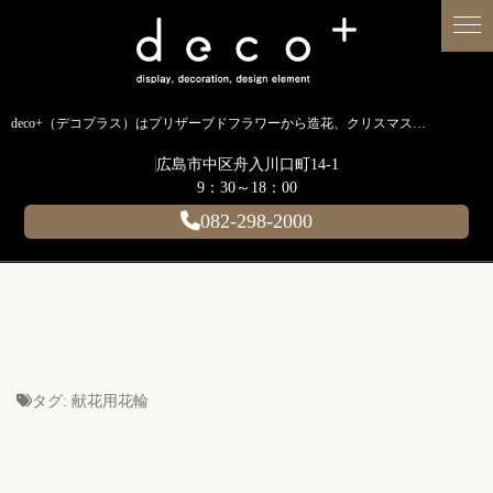
deco+（デコプラス）はプリザーブドフラワーから造花、クリスマス装飾、イルミネーションに至るまで扱う広島のディスプレイ専門ショップです。
広島市中区舟入川口町14-1
9：30～18：00
082-298-2000
タグ:
献花用花輪