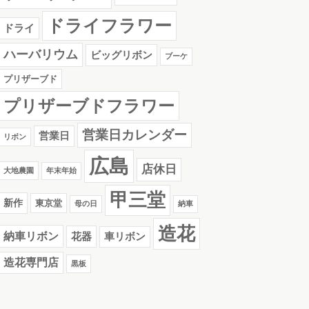
ドライフラワー
ドライ
ハーバリウム
ビッグリボン
ブーケ
プリザーブド
プリザーブドフラワー
営業日カレンダー
営業日
リボン
広島
店休日
大地農園
年末年始
甲三堂
新作
東京堂
母の日
納車
造花
納車リボン
花器
車リボン
造花専門店
黒板