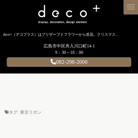
deco+（デコプラス）はプリザーブドフラワーから造花、クリスマス装飾、イルミネーションに至るまで扱う広島のディスプレイ専門ショップです。
広島市中区舟入川口町14-1
9：30～18：00
082-298-2000
タグ:
東京リボン