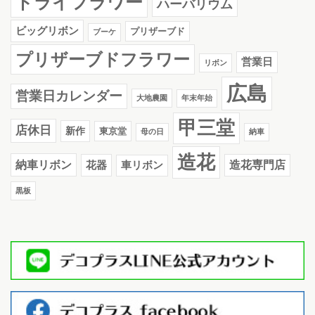
ドライフラワー
ハーバリウム
ビッグリボン
プリザーブド
ブーケ
プリザーブドフラワー
営業日
リボン
広島
営業日カレンダー
大地農園
年末年始
甲三堂
店休日
新作
東京堂
母の日
納車
造花
納車リボン
花器
造花専門店
車リボン
黒板