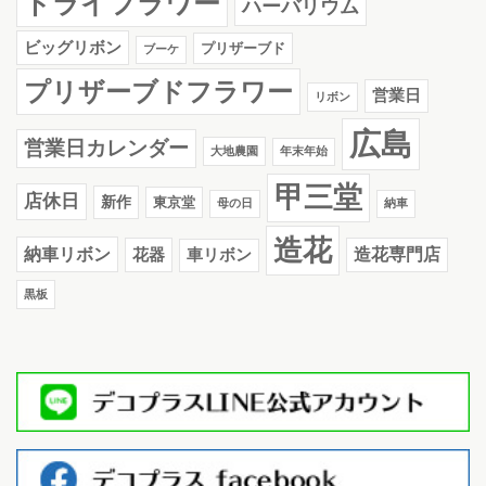
ドライフラワー
ハーバリウム
ビッグリボン
プリザーブド
ブーケ
プリザーブドフラワー
営業日
リボン
広島
営業日カレンダー
大地農園
年末年始
甲三堂
店休日
新作
東京堂
母の日
納車
造花
納車リボン
花器
造花専門店
車リボン
黒板