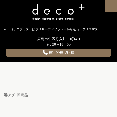
deco+（デコプラス）はプリザーブドフラワーから造花、クリスマス装飾、イルミネーションに至るまで扱う広島のディスプレイ専門ショップです。
広島市中区舟入川口町14-1
9：30～18：00
082-298-2000
タグ:
新商品