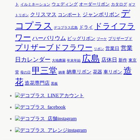
ウェディング
オーダーリボン
ト
カタログ
イルミネーション
ギフ
デ
クリスマス
ジャンボリボン
コンポート
トリボン
コプラス
ドライフラ
ドライ
デコプラス広島
ワー
ハーバリウム
ビッグリボン
プリザーブド
ブーケ
プリザーブドフラワー
営業
営業日
リボン
広島
日カレンダー
店休日
新作
東京
大地農園
年末年始
甲三堂
造
納車リボン
花器
車リボン
堂
母の日
納車
花
造花専門店
黒板