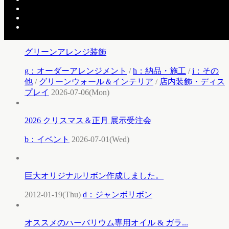
h：納品・施工
/
i：その他
/
クリスマスイルミネーショ
ン
/
店内装飾・ディスプレイ
2026-07-16(Thu)
グリーンアレンジ装飾
g：オーダーアレンジメント
/
h：納品・施工
/
i：その
他
/
グリーンウォール＆インテリア
/
店内装飾・ディス
プレイ
2026-07-06(Mon)
2026 クリスマス＆正月 展示受注会
b：イベント
2026-07-01(Wed)
巨大オリジナルリボン作成しました。
2012-01-19(Thu)
d：ジャンボリボン
オススメのハーバリウム専用オイル & ガラ...