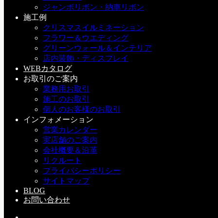
SERVICE
ジャンボリボン・納車リボン
施工例
クリスマスイルミネーション
フラワー＆ウエディング
グリーンウォール＆インテリア
店内装飾・ディスプレイ
POPULAR
WEBカタログ
RECENT
お取引のご案内
TAGS
業務用お取引
施工のお取引
個人のお客様のお取引
８月・９月 営業日カレンダー
インフォメーション
営業カレンダー
a：お知らせ
2026-08-01(Sat)
実店舗のご案内
会社概要＆沿革
クリスマスツリー
リクルート
プライバシーポリシー
h：納品・施工
/
i：その他
/
クリスマスイルミネーショ
サイトマップ
ン
/
店内装飾・ディスプレイ
2026-07-21(Tue)
BLOG
お問い合わせ
イルミネーション設営