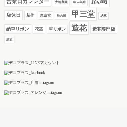
広島
営業日カレンダー
大地農園
年末年始
甲三堂
店休日
新作
東京堂
母の日
納車
造花
納車リボン
花器
造花専門店
車リボン
黒板