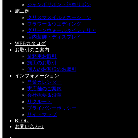
ジャンボリボン・納車リボン
施工例
クリスマスイルミネーション
フラワー＆ウエディング
POPULAR
グリーンウォール＆インテリア
RECENT
店内装飾・ディスプレイ
TAGS
WEBカタログ
お取引のご案内
業務用お取引
８月・９月 営業日カレンダー
施工のお取引
個人のお客様のお取引
a：お知らせ
2026-08-01(Sat)
インフォメーション
営業カレンダー
実店舗のご案内
クリスマスツリー
会社概要＆沿革
h：納品・施工
/
i：その他
/
クリスマスイルミネーショ
リクルート
ン
/
店内装飾・ディスプレイ
2026-07-21(Tue)
プライバシーポリシー
サイトマップ
BLOG
イルミネーション設営
お問い合わせ
h：納品・施工
/
i：その他
/
クリスマスイルミネーショ