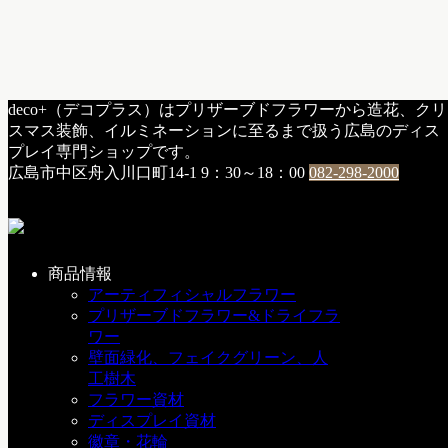
HOME
deco+（デコプラス）はプリザーブドフラワーから造花、クリ
固めるスプレー
スマス装飾、イルミネーションに至るまで扱う広島のディス
プレイ専門ショップです。
タグ:
固めるスプレー
広島市中区舟入川口町14-1
9：30～18：00
082-298-2000
【商品紹介】フローラルモア
商品情報
アーティフィシャルフラワー
f：アイテム紹介
プリザーブドフラワー&ドライフラ
2020年9月8日
ワー
壁面緑化、フェイクグリーン、人
今回は使って便利な商品のご紹介です。 こちら、フローラ
工樹木
ルモア！です。...
フラワー資材
ディスプレイ資材
SERVICE
徽章・花輪