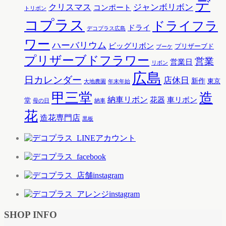
デ
クリスマス
ジャンボリボン
コンポート
トリボン
コプラス
ドライフラ
ドライ
デコプラス広島
ワー
ハーバリウム
ビッグリボン
プリザーブド
ブーケ
プリザーブドフラワー
営業
営業日
リボン
広島
日カレンダー
店休日
新作
東京
大地農園
年末年始
甲三堂
造
納車リボン
花器
車リボン
堂
母の日
納車
花
造花専門店
黒板
SHOP INFO