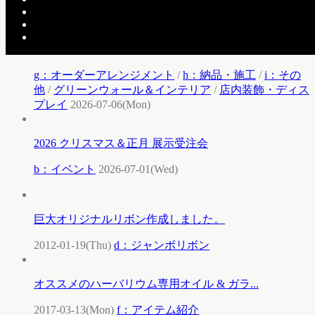
ン
/
店内装飾・ディスプレイ
2026-07-16(Thu)
グリーンアレンジ装飾
g：オーダーアレンジメント
/
h：納品・施工
/
i：その
他
/
グリーンウォール＆インテリア
/
店内装飾・ディス
プレイ
2026-07-06(Mon)
2026 クリスマス＆正月 展示受注会
b：イベント
2026-07-01(Wed)
巨大オリジナルリボン作成しました。
2012-01-19(Thu)
d：ジャンボリボン
オススメのハーバリウム専用オイル & ガラ...
2017-03-13(Mon)
f：アイテム紹介