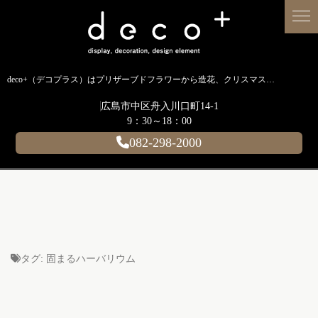
deco+（デコプラス）はプリザーブドフラワーから造花、クリスマス装飾、イルミネーションに至るまで扱う広島のディスプレイ専門ショップです。
広島市中区舟入川口町14-1
9：30～18：00
082-298-2000
タグ:
固まるハーバリウム