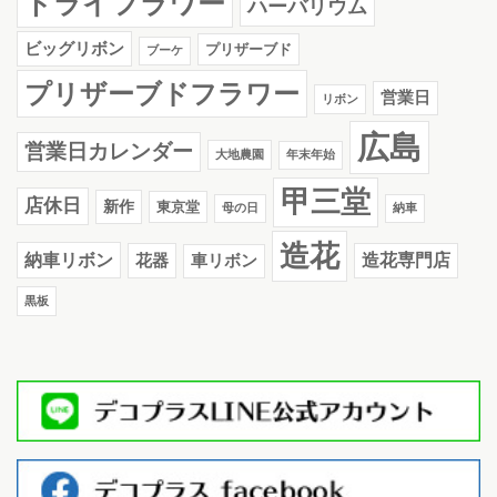
ドライフラワー
ハーバリウム
ビッグリボン
プリザーブド
ブーケ
プリザーブドフラワー
営業日
リボン
広島
営業日カレンダー
大地農園
年末年始
甲三堂
店休日
新作
東京堂
母の日
納車
造花
納車リボン
花器
造花専門店
車リボン
黒板