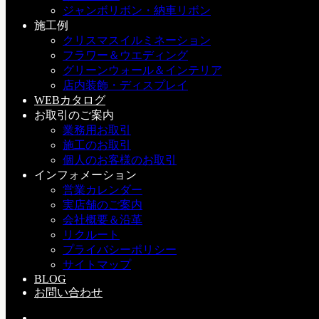
ジャンボリボン・納車リボン
clayから新しい和花器が入荷しまし
施工例
た！
クリスマスイルミネーション
フラワー＆ウエディング
グリーンウォール＆インテリア
f：アイテム紹介
店内装飾・ディスプレイ
2017年8月19日
WEBカタログ
まだ暑さの続く今日この頃ではございますが 店頭にはclayか
お取引のご案内
らお正月...
業務用お取引
施工のお取引
個人のお客様のお取引
インフォメーション
厚みのある花器のご紹介です♪
営業カレンダー
実店舗のご案内
f：アイテム紹介
会社概要＆沿革
2017年7月26日
リクルート
プライバシーポリシー
本日新しい花器が入荷しました♪ テラコッタ素材のどっしり
サイトマップ
とした花器で...
BLOG
お問い合わせ