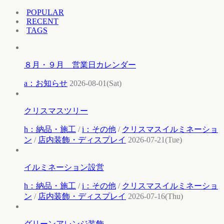
POPULAR
RECENT
TAGS
８月・９月 営業日カレンダー
a：お知らせ
2026-08-01(Sat)
クリスマスツリー
h：納品・施工
/
i：その他
/
クリスマスイルミネーショ
ン
/
店内装飾・ディスプレイ
2026-07-21(Tue)
イルミネーション設営
h：納品・施工
/
i：その他
/
クリスマスイルミネーショ
ン
/
店内装飾・ディスプレイ
2026-07-16(Thu)
グリーンアレンジ装飾