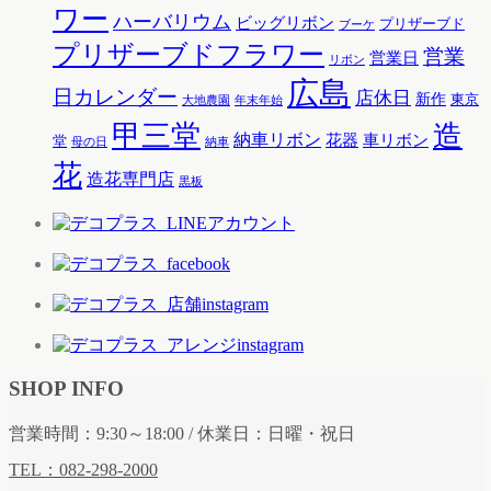
ワー
ハーバリウム
ビッグリボン
プリザーブド
ブーケ
プリザーブドフラワー
営業
営業日
リボン
広島
日カレンダー
店休日
新作
東京
大地農園
年末年始
甲三堂
造
納車リボン
花器
車リボン
堂
母の日
納車
花
造花専門店
黒板
SHOP INFO
営業時間：9:30～18:00 / 休業日：日曜・祝日
TEL：082-298-2000