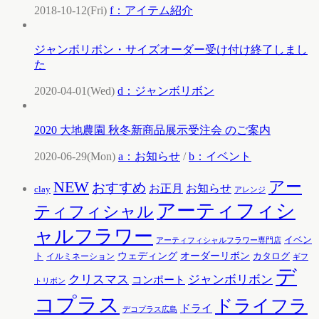
2018-10-12(Fri)
f：アイテム紹介
ジャンボリボン・サイズオーダー受け付け終了しまし
た
2020-04-01(Wed)
d：ジャンボリボン
2020 大地農園 秋冬新商品展示受注会 のご案内
2020-06-29(Mon)
a：お知らせ
/
b：イベント
アー
NEW
おすすめ
お知らせ
お正月
clay
アレンジ
アーティフィシ
ティフィシャル
ャルフラワー
イベン
アーティフィシャルフラワー専門店
ウェディング
オーダーリボン
ト
カタログ
イルミネーション
ギフ
デ
クリスマス
ジャンボリボン
コンポート
トリボン
コプラス
ドライフラ
ドライ
デコプラス広島