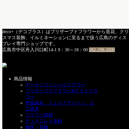
HOME
deco+（デコプラス）はプリザーブドフラワーから造花、クリ
器
スマス装飾、イルミネーションに至るまで扱う広島のディス
プレイ専門ショップです。
タグ:
器
広島市中区舟入川口町14-1
9：30～18：00
082-298-2000
新しいコンポート入ってきました！
商品情報
アーティフィシャルフラワー
f：アイテム紹介
プリザーブドフラワー&ドライフラ
2017年9月9日
ワー
壁面緑化、フェイクグリーン、人
新しい花器のご紹介です♪ ５角形の面白い形をした花器で
工樹木
す！ 『クレモ...
フラワー資材
ディスプレイ資材
徽章・花輪