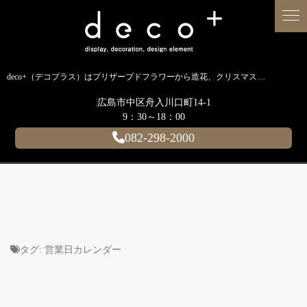
deco+（デコプラス）はプリザーブドフラワーから造花、クリスマス装飾、イルミネーションに至るまで扱う広島のディスプレイ専門ショップです。
広島市中区舟入川口町14-1
9：30～18：00
082-298-2000
タグ:
営業日カレンダー