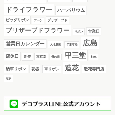
ドライフラワー
ハーバリウム
ビッグリボン
プリザーブド
ブーケ
プリザーブドフラワー
営業日
リボン
広島
営業日カレンダー
大地農園
年末年始
甲三堂
店休日
新作
東京堂
母の日
納車
造花
納車リボン
花器
造花専門店
車リボン
黒板