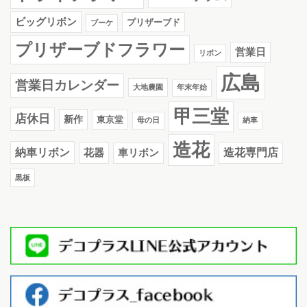
ビッグリボン
プリザーブド
ブーケ
プリザーブドフラワー
営業日
リボン
広島
営業日カレンダー
大地農園
年末年始
甲三堂
店休日
新作
東京堂
母の日
納車
造花
納車リボン
花器
造花専門店
車リボン
黒板