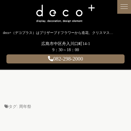
deco+（デコプラス）はプリザーブドフラワーから造花、クリスマス装飾、イルミネーションに至るまで扱う広島のディスプレイ専門ショップです。
広島市中区舟入川口町14-1
9：30～18：00
082-298-2000
タグ:
周年祭