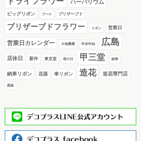
ドライフラワー
ハーバリウム
ビッグリボン
プリザーブド
ブーケ
プリザーブドフラワー
営業日
リボン
広島
営業日カレンダー
大地農園
年末年始
甲三堂
店休日
新作
東京堂
母の日
納車
造花
納車リボン
花器
造花専門店
車リボン
黒板