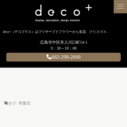
deco+（デコプラス）はプリザーブドフラワーから造花、クリスマス装飾、イルミネーションに至るまで扱う広島のディスプレイ専門ショップです。
広島市中区舟入川口町14-1
9：30～18：00
082-298-2000
タグ:
卒業式