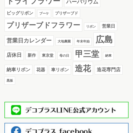
ドライフラワー
ハーバリウム
ビッグリボン
プリザーブド
ブーケ
プリザーブドフラワー
営業日
リボン
広島
営業日カレンダー
大地農園
年末年始
甲三堂
店休日
新作
東京堂
母の日
納車
造花
納車リボン
花器
造花専門店
車リボン
黒板