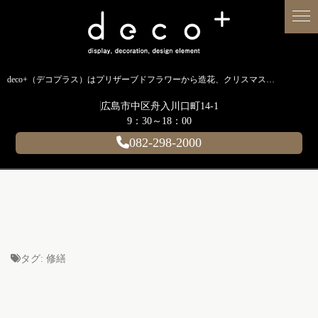
deco+（デコプラス）はプリザーブドフラワーから造花、クリスマス装飾、イルミネーションに至るまで扱う広島のディスプレイ専門ショップです。
広島市中区舟入川口町14-1
9：30～18：00
082-298-2000
タグ:
修繕