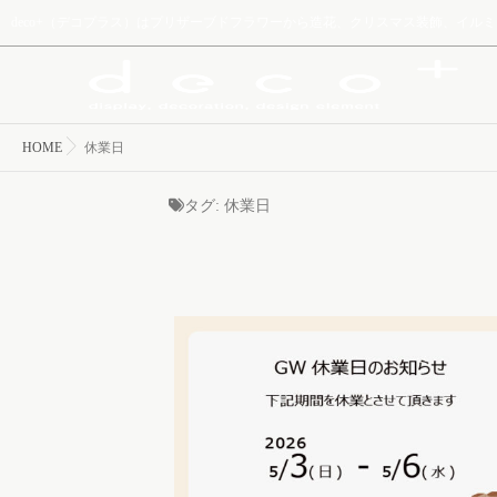
deco+（デコプラス）はプリザーブドフラワーから造花、クリスマス装飾、イ
HOME
休業日
タグ:
休業日