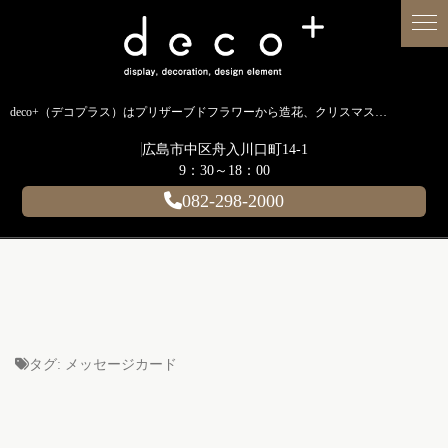
deco+（デコプラス）はプリザーブドフラワーから造花、クリスマス装飾、イルミネーションに至るまで扱う広島のディスプレイ専門ショップです。
広島市中区舟入川口町14-1
9：30～18：00
082-298-2000
タグ:
メッセージカード