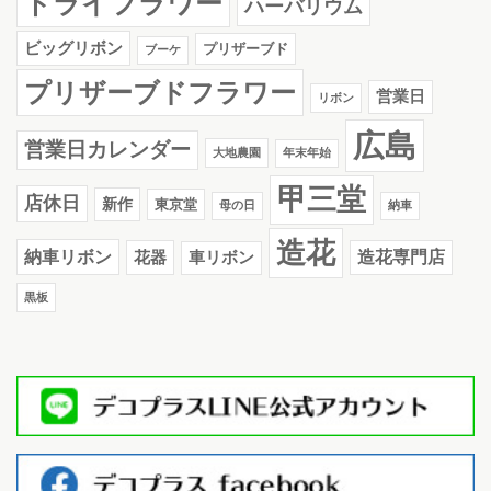
ドライフラワー
ハーバリウム
ビッグリボン
プリザーブド
ブーケ
プリザーブドフラワー
営業日
リボン
広島
営業日カレンダー
大地農園
年末年始
甲三堂
店休日
新作
東京堂
母の日
納車
造花
納車リボン
花器
造花専門店
車リボン
黒板