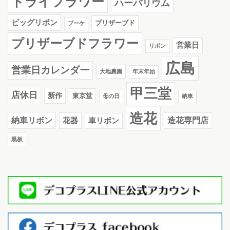
ドライフラワー
ハーバリウム
ビッグリボン
プリザーブド
ブーケ
プリザーブドフラワー
営業日
リボン
広島
営業日カレンダー
大地農園
年末年始
甲三堂
店休日
新作
東京堂
母の日
納車
造花
納車リボン
花器
造花専門店
車リボン
黒板