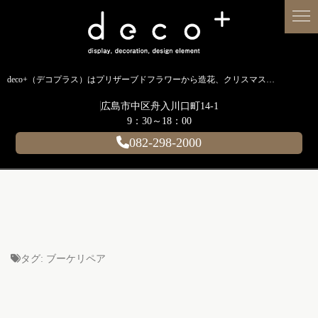
deco+（デコプラス）はプリザーブドフラワーから造花、クリスマス装飾、イルミネーションに至るまで扱う広島のディスプレイ専門ショップです。
広島市中区舟入川口町14-1
9：30～18：00
082-298-2000
タグ:
ブーケリペア