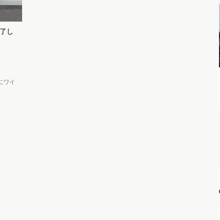
了し
にワイ