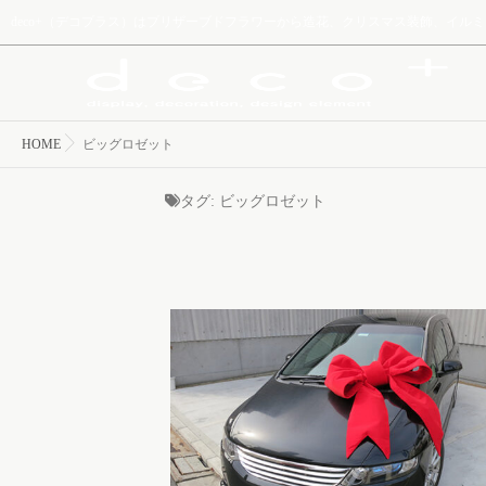
deco+（デコプラス）はプリザーブドフラワーから造花、クリスマス装飾、イ
HOME
ビッグロゼット
タグ:
ビッグロゼット