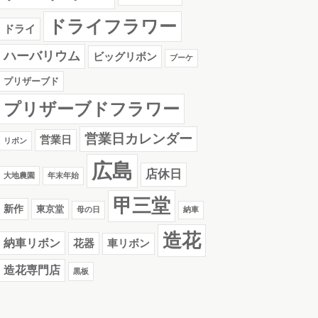
ドライフラワー
ドライ
ハーバリウム
ビッグリボン
ブーケ
プリザーブド
プリザーブドフラワー
営業日カレンダー
営業日
リボン
広島
店休日
大地農園
年末年始
甲三堂
新作
東京堂
母の日
納車
造花
納車リボン
花器
車リボン
造花専門店
黒板