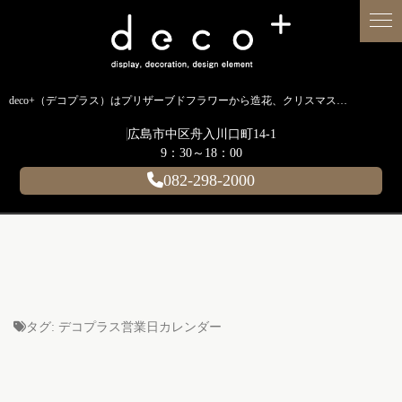
deco+（デコプラス）はプリザーブドフラワーから造花、クリスマス装飾、イルミネーションに至るまで扱う広島のディスプレイ専門ショップです。
広島市中区舟入川口町14-1
9：30～18：00
082-298-2000
タグ:
デコプラス営業日カレンダー