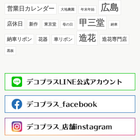
広島
営業日カレンダー
大地農園
年末年始
甲三堂
店休日
新作
東京堂
母の日
納車
造花
納車リボン
花器
造花専門店
車リボン
黒板