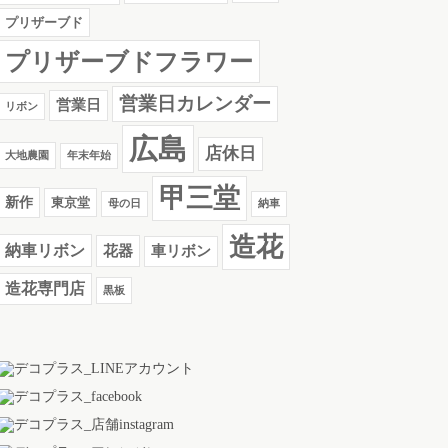
プリザーブド
プリザーブドフラワー
営業日カレンダー
営業日
リボン
広島
店休日
大地農園
年末年始
甲三堂
新作
東京堂
母の日
納車
造花
納車リボン
花器
車リボン
造花専門店
黒板