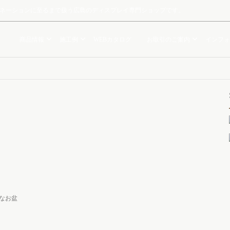
ルミネーションに至るまで扱う広島のディスプレイ専門ショップです。
商品情報
施工例
WEBカタログ
お取引のご案内
インフォ
なお盆