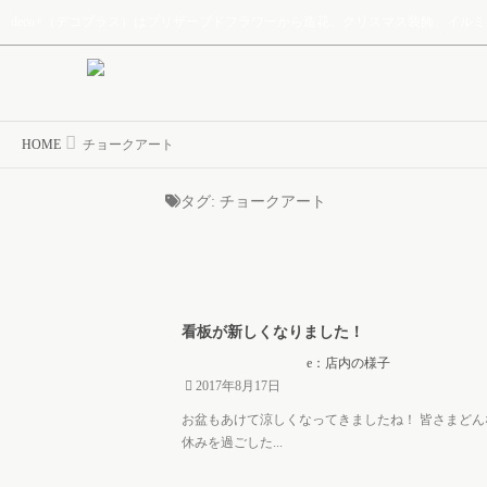
deco+（デコプラス）はプリザーブドフラワーから造花、クリスマス装飾、イ
HOME
チョークアート
タグ:
チョークアート
看板が新しくなりました！
e：店内の様子
2017年8月17日
お盆もあけて涼しくなってきましたね！ 皆さまどん
休みを過ごした...