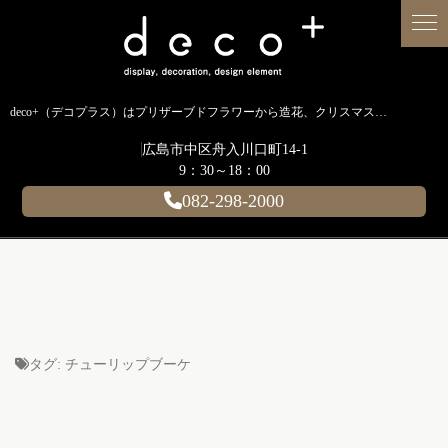
deco+（デコプラス）はプリザーブドフラワーから造花、クリスマス装飾、イルミネーションに至るまで扱う広島のディスプレイ専門ショップです。
広島市中区舟入川口町14-1
9：30～18：00
082-298-2000
タグ:
チューリップブーケ