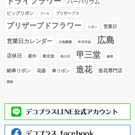
ドライフラワー
ハーバリウム
ビッグリボン
プリザーブド
ブーケ
プリザーブドフラワー
営業日
リボン
広島
営業日カレンダー
大地農園
年末年始
甲三堂
店休日
新作
東京堂
母の日
納車
造花
納車リボン
花器
造花専門店
車リボン
黒板