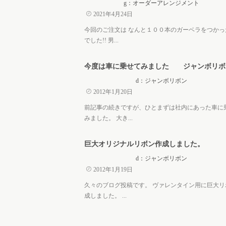
g：オーダーアレンジメント
2021年4月24日
今回のご注文は なんと１００本のガーベラをつかっ
でした!! 男...
今度は車に乗せてみました ジャンボリボ
d：ジャンボリボン
2012年1月20日
前記事の続きですが、ひとまずは社内にあった車に
みました。 大き...
巨大オリジナルリボン作成しました。
d：ジャンボリボン
2012年1月19日
久々のブログ投稿です。 ヴァレンタイン用に巨大リ
成しました。 ...