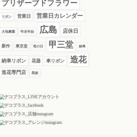
プリザーブドフラワー
営業日カレンダー
営業日
リボン
広島
店休日
大地農園
年末年始
甲三堂
新作
東京堂
母の日
納車
造花
納車リボン
花器
車リボン
造花専門店
黒板