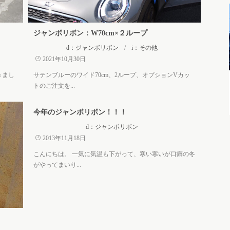
ジャンボリボン：W70cm×２ループ
d：ジャンボリボン
/
i：その他
2021年10月30日
きまし
サテンブルーのワイド70cm、2ループ、オプションVカッ
トのご注文を...
今年のジャンボリボン！！！
d：ジャンボリボン
2013年11月18日
こんにちは。 一気に気温も下がって、寒い寒いが口癖の冬
がやってまいり...