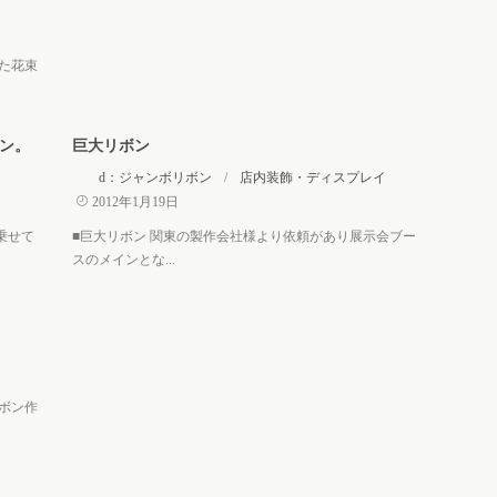
た花束
ン。
巨大リボン
d：ジャンボリボン
/
店内装飾・ディスプレイ
2012年1月19日
乗せて
■巨大リボン 関東の製作会社様より依頼があり展示会ブー
スのメインとな...
ボン作