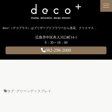
deco+（デコプラス）はプリザーブドフラワーから造花、クリスマス装飾、イルミネーションに至るまで扱う広島のディスプレイ専門ショップです。
広島市中区舟入川口町14-1
9：30～18：00
082-298-2000
タグ:
グリーンディスプレイ