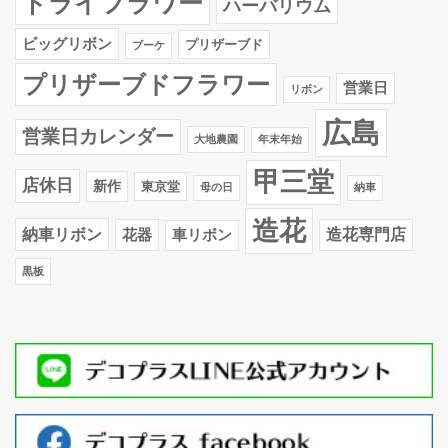
ドライフラワー
ハーバリウム
ビッグリボン
プリザーブド
ブーケ
プリザーブドフラワー
営業日
リボン
広島
営業日カレンダー
大地農園
年末年始
甲三堂
店休日
新作
東京堂
母の日
納車
造花
納車リボン
花器
造花専門店
車リボン
黒板