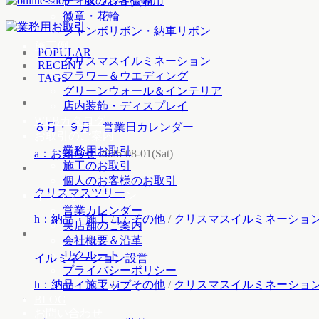
ディスプレイ資材
徽章・花輪
ジャンボリボン・納車リボン
施工例
POPULAR
クリスマスイルミネーション
RECENT
フラワー＆ウエディング
TAGS
グリーンウォール＆インテリア
店内装飾・ディスプレイ
WEBカタログ
８月・９月 営業日カレンダー
お取引のご案内
業務用お取引
a：お知らせ
2026-08-01(Sat)
施工のお取引
個人のお客様のお取引
クリスマスツリー
インフォメーション
営業カレンダー
h：納品・施工
/
i：その他
/
クリスマスイルミネーショ
実店舗のご案内
会社概要＆沿革
リクルート
イルミネーション設営
プライバシーポリシー
h：納品・施工
/
i：その他
/
クリスマスイルミネーショ
サイトマップ
BLOG
お問い合わせ