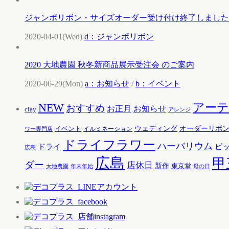
ジャンボリボン・サイズオーダー受け付け終了しました
2020-04-01(Wed)
d：ジャンボリボン
2020 大地農園 秋冬新商品展示受注会 のご案内
2020-06-29(Mon)
a：お知らせ
/
b：イベント
アー
NEW
おすすめ
お知らせ
お正月
clay
アレンジ
ウェディング
オーダーリボ
イベント
イルミネーション
ワー専門店
ドライフラワー
ハーバリウム
ドライ
ビ
広島
広島
甲
ダー
店休日
新作
東京堂
大地農園
年末年始
母の日