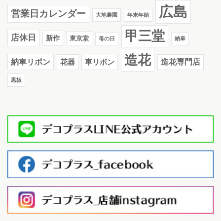
広島
営業日カレンダー
大地農園
年末年始
甲三堂
店休日
新作
東京堂
母の日
納車
造花
納車リボン
花器
造花専門店
車リボン
黒板