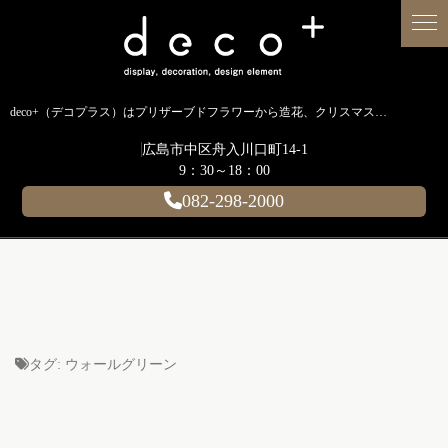
deco+（デコプラス）はプリザーブドフラワーから造花、クリスマス装飾、イルミネーションに至るまで扱う広島のディスプレイ専門ショップです。
広島市中区舟入川口町14-1
9：30～18：00
082-298-2000
タグ:
ウォールグリーン